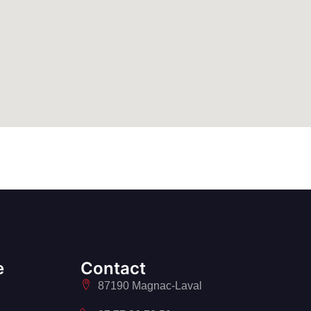
e
Contact
87190 Magnac-Laval