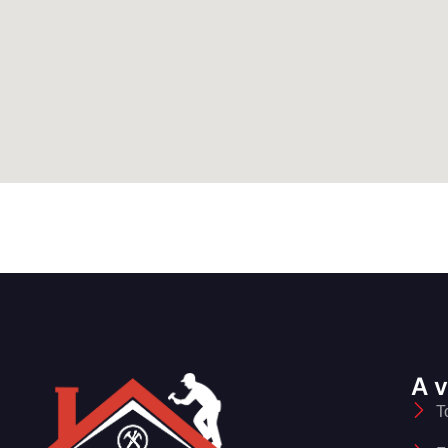
A v
T