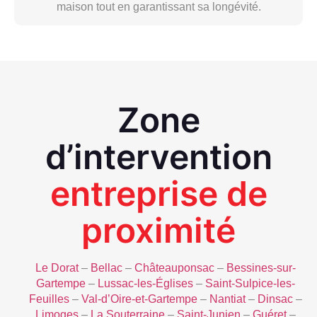
maison tout en garantissant sa longévité.
Zone
d’intervention
entreprise de
proximité
Le Dorat
–
Bellac
–
Châteauponsac
–
Bessines-sur-
Gartempe
–
Lussac-les-Églises
–
Saint-Sulpice-les-
Feuilles
–
Val-d’Oire-et-Gartempe
–
Nantiat
–
Dinsac
–
Limoges
–
La Souterraine
–
Saint-Junien
–
Guéret
–