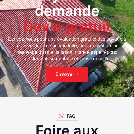
demande
Devis gratuit
Écrivez-nous pour une évaluation gratuite des travaux à
réaliser. Que ce soit une fuite, une rénovation, un
nettoyage ou une isolation, notre équipe répond
rapidement, se déplace et vous conseille.
Envoyer
FAQ
Foire aux