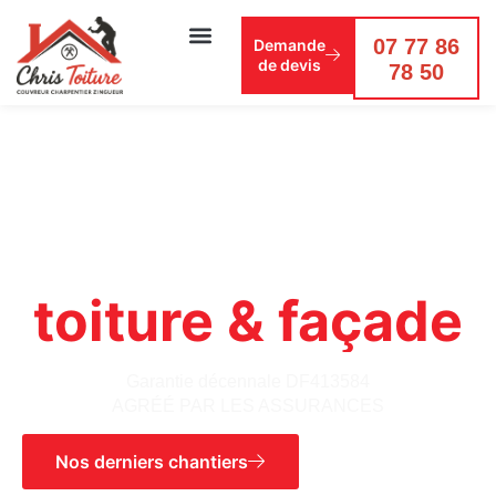
07 77 86
Demande
de devis
78 50
COUVREUR
CERTIFIÉ
toiture & façade
Garantie décennale DF413584
AGRÉÉ PAR LES ASSURANCES
Nos derniers chantiers