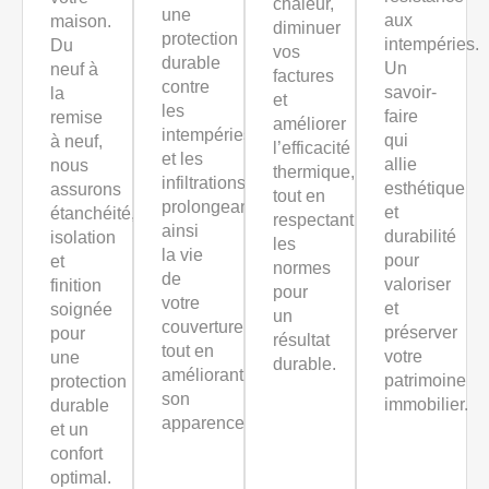
chaleur,
une
aux
maison.
diminuer
protection
intempéries.
Du
vos
durable
Un
neuf à
factures
contre
savoir-
la
et
les
faire
remise
améliorer
intempéries
qui
à neuf,
l’efficacité
et les
allie
nous
thermique,
infiltrations,
esthétique
assurons
tout en
prolongeant
et
étanchéité,
respectant
ainsi
durabilité
isolation
les
la vie
pour
et
normes
de
valoriser
finition
pour
votre
et
soignée
un
couverture
préserver
pour
résultat
tout en
votre
une
durable.
améliorant
patrimoine
protection
son
immobilier.
durable
apparence.
et un
confort
optimal.