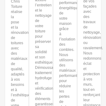
de vos
Chris
performances
l’entretien
façades
Toiture
énergétiques
et le
avec
réalise
de
nettoyage
des
la
votre
de
travaux
pose
maison
votre
de
et la
grâce
toiture
nettoyage,
rénovation
à
pour
rénovation
de
l’isolation
préserver
ou
toitures
des
sa
ravalement.
avec
combles.
solidité
Nous
des
Nous
et son
redonnons
matériaux
utilisons
esthétique.
éclat
de
des
Démoussage,
et
qualité,
matériaux
traitement
protection
adaptés
performants
hydrofuge
à vos
à vos
pour
et
murs,
besoins
réduire
vérification
tout en
et à
les
des
renforçant
l’esthétique
pertes
éléments
leur
de
de
garantissent
résistance
votre