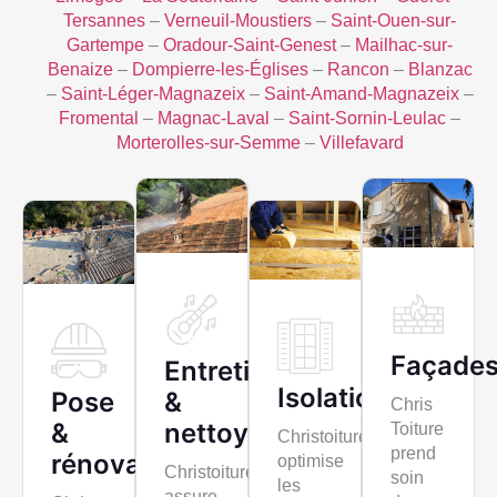
Tersannes
–
Verneuil-Moustiers
–
Saint-Ouen-sur-
Gartempe
–
Oradour-Saint-Genest
–
Mailhac-sur-
Benaize
–
Dompierre-les-Églises
–
Rancon
–
Blanzac
–
Saint-Léger-Magnazeix
–
Saint-Amand-Magnazeix
–
Fromental
–
Magnac-Laval
–
Saint-Sornin-Leulac
–
Morterolles-sur-Semme
–
Villefavard
Façade
Entretien
Isolation
&
Pose
Chris
nettoyage
&
Toiture
Christoiture
prend
rénovation
optimise
Christoiture
soin
les
assure