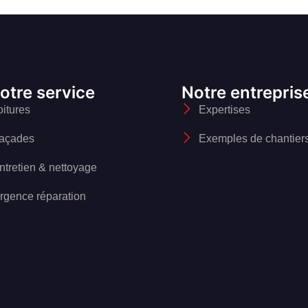
otre service
Notre entrepris
oitures
Expertises
açades
Exemples de chantier
ntretien & nettoyage
rgence réparation