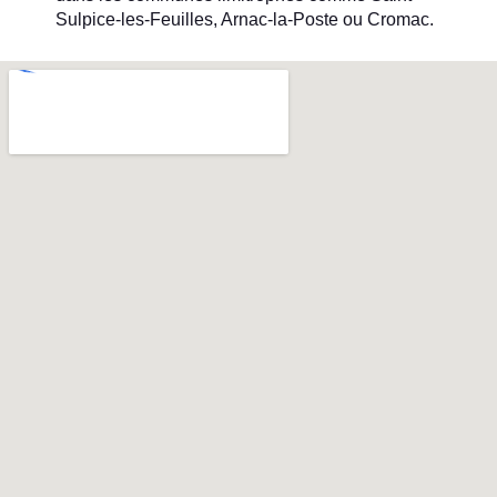
Sulpice-les-Feuilles, Arnac-la-Poste ou Cromac.