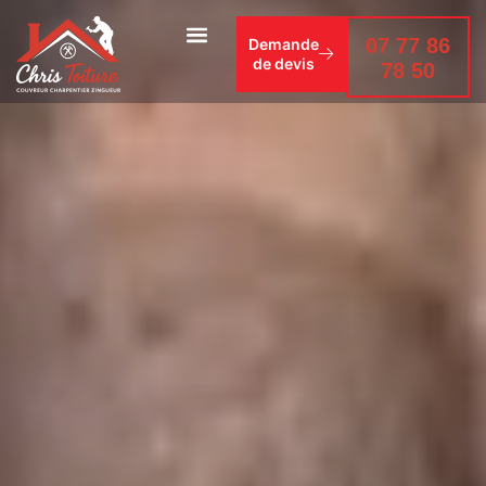
07 77 86
Demande
de devis
78 50