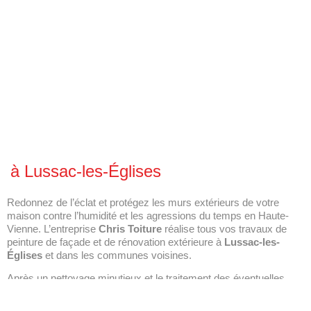
à Lussac-les-Églises
Redonnez de l’éclat et protégez les murs extérieurs de votre
maison contre l’humidité et les agressions du temps en Haute-
Vienne. L’entreprise
Chris Toiture
réalise tous vos travaux de
peinture de façade et de rénovation extérieure à
Lussac-les-
Églises
et dans les communes voisines.
Après un nettoyage minutieux et le traitement des éventuelles
fissures, nous appliquons des peintures et revêtements
techniques microporeux de haute qualité. Ces produits laissent