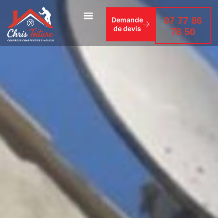
07 77 86
Demande
de devis
78 50